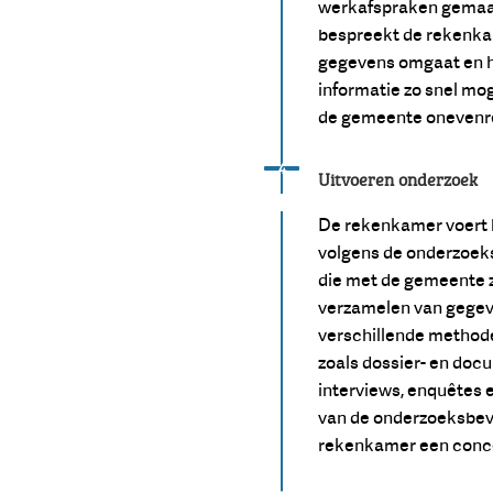
werkafspraken gemaa
bespreekt de rekenka
gegevens omgaat en h
informatie zo snel mog
de gemeente onevenre
Status: Actief
Opvolgingsnummer:
4
Uitvoeren onderzoek
De rekenkamer voert 
volgens de onderzoek
die met de gemeente z
verzamelen van gege
verschillende method
zoals dossier- en do
interviews, enquêtes 
van de onderzoeksbevi
rekenkamer een conce