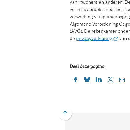
van inwoners en anderen. D
verantwoordelijk voor een ju
verwerking van persoonsgeg
Algemene Verordening Geg
(AVG). De rekenkamer onders
(Verwijs
de
privacyverklaring
van d
naar
een
externe
Deel deze pagina:
website)
(Verwijst
(Verwijst
(Verwijst
(Verwijst
(Ver
naar
naar
naar
naar
naa
een
een
een
een
een
externe
externe
externe
externe
e-
website)
website)
website)
website)
mai
Scroll
naar