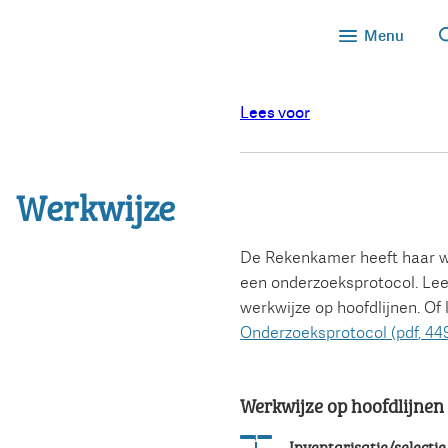
Menu
Lees voor
Werkwijze
De Rekenkamer heeft haar w
een onderzoeksprotocol. Lee
werkwijze op hoofdlijnen. Of
Onderzoeksprotocol
(pdf
, 44
Werkwijze op hoofdlijnen
Status: Actief
Opvolgingsnummer:
1
Inventarisatie/selecti