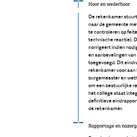
Status: Actief
Opvolgingsnummer:
5
Hoor en wederhoor
De rekenkamer stuurt
naar de gemeente met
te controleren op feit
technische reactie).
corrigeert indien nodi
en aanbevelingen van
toegevoegd. Dit eindr
rekenkamer voor aan 
burgemeester en weth
om een bestuurlijke re
het college staat int
definitieve eindrappo
de rekenkamer.
Status: Actief
Opvolgingsnummer:
6
Rapportage en nazorg