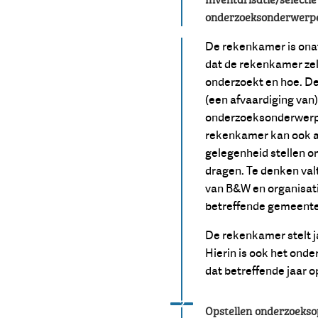
onderzoeksonderwerp
De rekenkamer is onaf
dat de rekenkamer zelf
onderzoekt en hoe. D
(een afvaardiging van)
onderzoeksonderwerpe
rekenkamer kan ook a
gelegenheid stellen 
dragen. Te denken valt
van B&W en organisati
betreffende gemeent
De rekenkamer stelt ja
Hierin is ook het on
dat betreffende jaar
Status: Actief
Opvolgingsnummer:
2
Opstellen onderzoekso