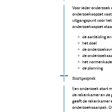
Voor ieder onderzoek 
onderzoeksopzet vast.
uitgangspunt voor het
onderzoeksopzet staat
de aanleiding e
het doel
de onderzoeksv
de onderzoeksa
het normenkader
de planning
Status: Actief
Opvolgingsnummer:
3
Startgesprek
Een onderzoek start 
de rekenkamer en de 
geeft de rekenkamer e
onderzoeksaanpak. O