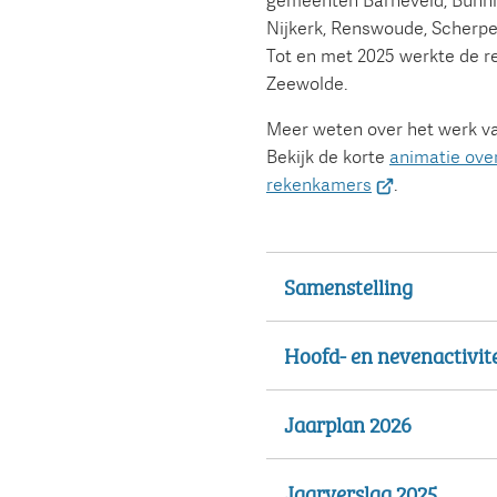
gemeenten Barneveld, Bunni
Nijkerk, Renswoude, Scherp
Tot en met 2025 werkte de 
Zeewolde.
Meer weten over het werk v
Bekijk de korte
animatie ove
(Verwijst
rekenkamers
.
naar
een
externe
Samenstelling
website)
Hoofd- en nevenactivit
Jaarplan 2026
Jaarverslag 2025