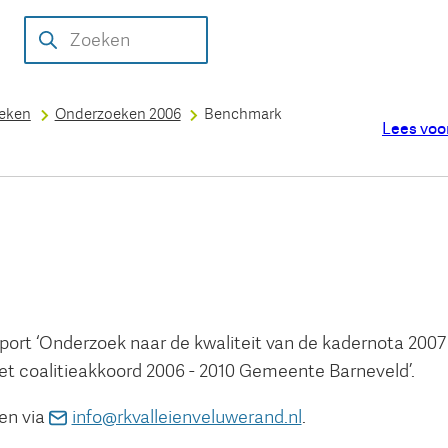
Over de
Aanmelden
Uitgevoerde
Werkwijze
Conta
Zoeken
rekenkamer
onderzoeksidee
onderzoeken
oeken
Onderzoeken 2006
Benchmark
Lees voo
port ‘Onderzoek naar de kwaliteit van de kadernota 2007
 het coalitieakkoord 2006 - 2010 Gemeente Barneveld’.
(Verwijst
en via
info@rkvalleienveluwerand.nl
.
naar