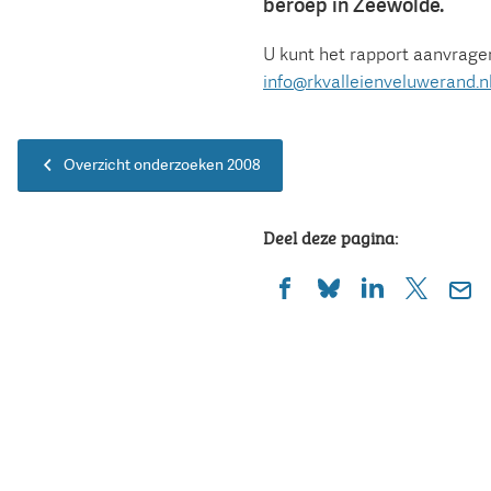
beroep in Zeewolde.
U kunt het rapport aanvrage
info@rkvalleienveluwerand.n
Overzicht onderzoeken 2008
Deel deze pagina:
(Verwijst
(Verwijst
(Verwijst
(Verwijst
(Ver
naar
naar
naar
naar
naa
een
een
een
een
een
externe
externe
externe
externe
e-
website)
website)
website)
website)
mai