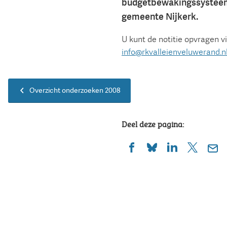
budgetbewakingssysteem
gemeente Nijkerk.
U kunt de notitie opvragen v
info@rkvalleienveluwerand.n
Overzicht onderzoeken 2008
Deel deze pagina:
(Verwijst
(Verwijst
(Verwijst
(Verwijst
(Ver
naar
naar
naar
naar
naa
een
een
een
een
een
externe
externe
externe
externe
e-
website)
website)
website)
website)
mai