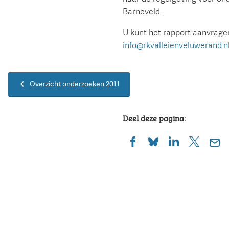
Barneveld.
U kunt het rapport aanvrage
info@rkvalleienveluwerand.n
Overzicht onderzoeken 2011
Deel deze pagina:
(Verwijst
(Verwijst
(Verwijst
(Verwijst
(Ver
naar
naar
naar
naar
naa
een
een
een
een
een
externe
externe
externe
externe
e-
website)
website)
website)
website)
mai