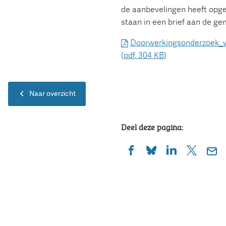
de aanbevelingen heeft opge
staan in een brief aan de ge
Doorwerkingsonderzoek_w
(pdf
, 304 KB
)
Naar overzicht
Deel deze pagina:
(Verwijst
(Verwijst
(Verwijst
(Verwijst
(Ver
naar
naar
naar
naar
naa
een
een
een
een
een
externe
externe
externe
externe
e-
website)
website)
website)
website)
mai