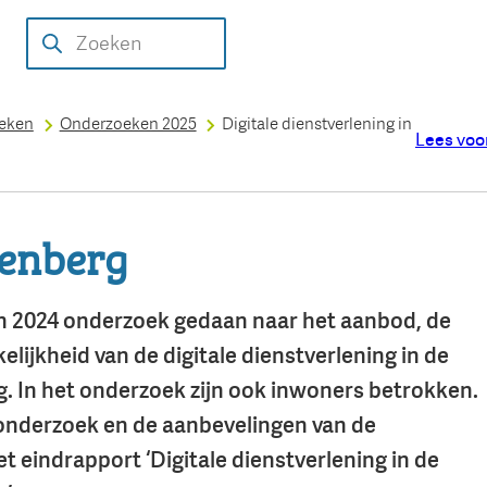
Over de
Aanmelden
Uitgevoerde
Werkwijze
Conta
Zoeken
rekenkamer
onderzoeksidee
onderzoeken
oeken
Onderzoeken 2025
Digitale dienstverlening in
Lees voo
denberg
n 2024 onderzoek gedaan naar het aanbod, de
elijkheid van de digitale dienstverlening in de
In het onderzoek zijn ook inwoners betrokken.
 onderzoek en de aanbevelingen van de
t eindrapport ‘Digitale dienstverlening in de