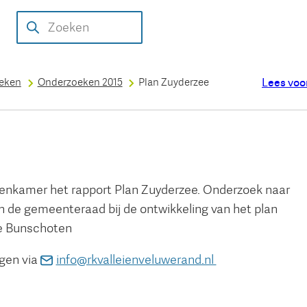
Over de
Aanmelden
Uitgevoerde
Werkwijze
Conta
Zoeken
rekenkamer
onderzoeksidee
onderzoeken
Lees voo
oeken
Onderzoeken 2015
Plan Zuyderzee
kenkamer het rapport Plan Zuyderzee. Onderzoek naar
an de gemeenteraad bij de ontwikkeling van het plan
e Bunschoten
(Verwijst
agen via
info@rkvalleienveluwerand.nl
naar
een